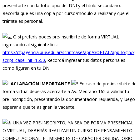
presentarte con la fotocopia del DNI y el título secundario.
Recorda que es una copia por curso/módulo a realizar y que el
trámite es personal.⁣⁣⁣⁣⁣
O si preferís podes pre-inscribirte de forma VIRTUAL
ingresando al siguiente link:
https://cfpagencia.bue.edu.ar/scriptcase/app/GOETAL/app_login/?
script_case_init=1550
.
Recordá ingresar tus datos personales
como figuran en tu DNI.⁣⁣⁣⁣⁣⁣
ACLARACIÓN IMPORTANTE
En caso de pre-inscribirte de
forma virtual deberás acercarte a Av. Medrano 162 a validar tu
pre-inscripción, presentando la documentación requerida, y luego
esperar a que te asignen la vacante.⁣⁣⁣⁣⁣
UNA VEZ PRE-INSCRIPTO, YA SEA DE FORMA PRESENCIAL
O VIRTUAL, DEBERÁS REALIZAR UN CURSO DE PENSAMIENTO
COMPUTACIONAL. EL MISMO ES DE CARÁCTER OBLIGATORIO.