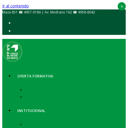
Ir al contenido
×
×
×
Maza 851 ☎ 4957-0186 | Av. Medrano 162 ☎ 4958-8042
OFERTA FORMATIVA
AUTOMOTORES
INFORMÁTICA
INSTITUCIONAL
NUESTRA HISTORIA