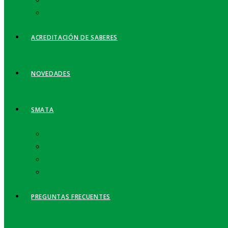
NUESTRA HISTORIA
MISIÓN, VISIÓN Y VALORES
ACREDITACIÓN DE SABERES
NOVEDADES
SMATA
CAPACITACIÓN SINDICAL
COMPETENCIAS LABORALES
FORMACIÓN PROFESIONAL
TECNICATURAS
PREGUNTAS FRECUENTES