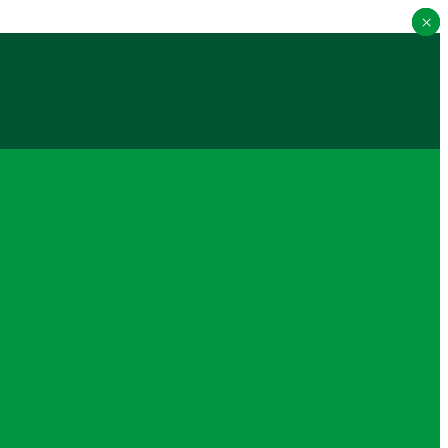
×
×
×